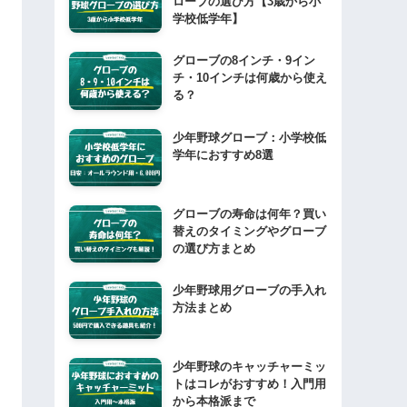
ローブの選び方【3歳から小
学校低学年】
グローブの8インチ・9イン
チ・10インチは何歳から使え
る？
少年野球グローブ：小学校低
学年におすすめ8選
グローブの寿命は何年？買い
替えのタイミングやグローブ
の選び方まとめ
少年野球用グローブの手入れ
方法まとめ
少年野球のキャッチャーミッ
トはコレがおすすめ！入門用
から本格派まで