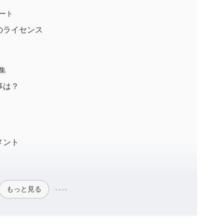
ート
のライセンス
集
事は？
メント
もっと見る