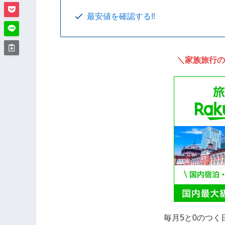
最安値を確認する‼️
＼家族旅行の
毎月5と0のつく