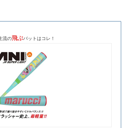
飛ぶ
主流の
バットはコレ！