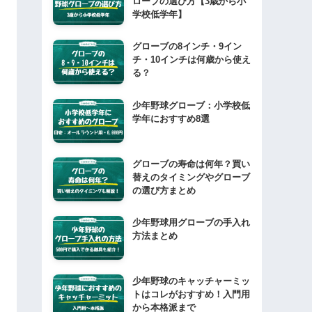
ローブの選び方【3歳から小
学校低学年】
グローブの8インチ・9イン
チ・10インチは何歳から使え
る？
少年野球グローブ：小学校低
学年におすすめ8選
グローブの寿命は何年？買い
替えのタイミングやグローブ
の選び方まとめ
少年野球用グローブの手入れ
方法まとめ
少年野球のキャッチャーミッ
トはコレがおすすめ！入門用
から本格派まで