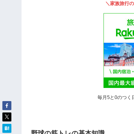
＼家族旅行の
毎月5と0のつく
野球の筋トレの基本知識