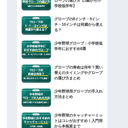
ローブの選び方【3歳から小
学校低学年】
グローブの8インチ・9イン
チ・10インチは何歳から使え
る？
少年野球グローブ：小学校低
学年におすすめ8選
グローブの寿命は何年？買い
替えのタイミングやグローブ
の選び方まとめ
少年野球用グローブの手入れ
方法まとめ
少年野球のキャッチャーミッ
トはコレがおすすめ！入門用
から本格派まで