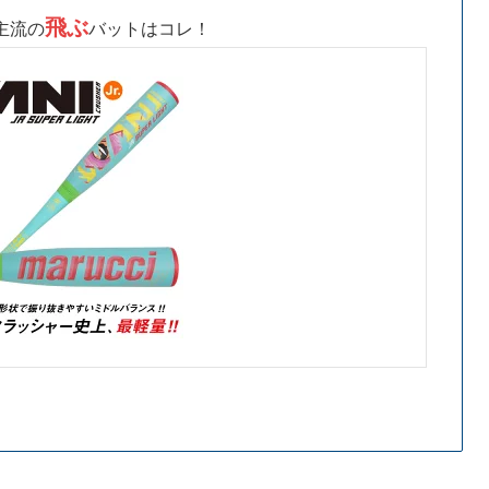
飛ぶ
主流の
バットはコレ！