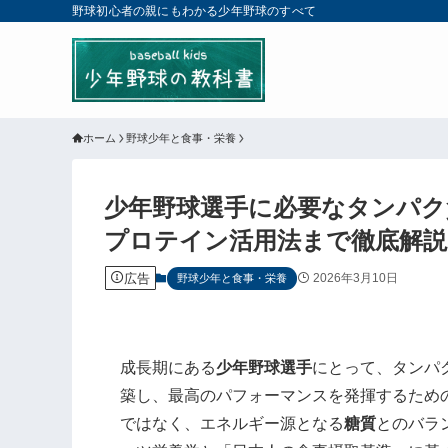
野球初心者の親にもわかる少年野球のすべて
ホーム
野球少年と食事・栄養
少年野球選手に必要なタンパク
プロテイン活用法まで徹底解説
広告
2026年3月10日
野球少年と食事・栄養
成長期にある
少年野球選手
にとって、タンパ
築し、最高のパフォーマンスを発揮するため
ではなく、エネルギー源となる
糖質
とのバラ