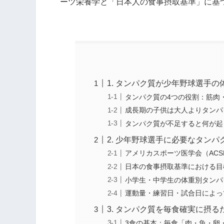
ーツ栄養学と「日本人の食事摂取基準」に基
1. タンパク質が少年野球選手
タンパク質の4つの役割：筋肉
成長期の子供は大人よりタンパ
タンパク質が不足すると何が起
2. 少年野球選手に必要なタン
アメリカスポーツ医学会（AC
日本の食事摂取基準における目
小学生・中学生の体重別タンパ
運動量・練習日・試合日によっ
3. タンパク質を毎食確実に摂
3食の基本：毎食「肉・魚・卵